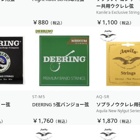
ー共用ウクレレ弦
Kanile'a Exclusive String
￥880
￥1,100
）
（税込）
（税込）
ST-M5
AQ-SR
ョー弦
DEERING 5弦バンジョー弦
ソプラノウクレレ用
Aquila New Nylgut Serie
￥1,760
￥1,870
込）
（税込）
（税込）