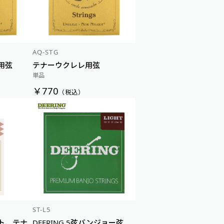
AQ-STG
用弦
テナーウクレレ用弦
単品
￥770
（税込）
ST-L5
ト、テナ
DEERING 5弦バンジョー弦