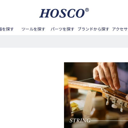
器を探す
ツールを探す
パーツを探す
ブランドから探す
アクセサ
ル周り
バンジョー
Aquila
アンプ
ネック周り
テールピース
マンドリン
BIG ISLAND
メンテナンス
フレット周り
ペグ
サック
Blanton
カポタ
ナンス
ノブ
DEERING
バンジョーアクセサリー
その他ツール
スイッチノブ
DOUBLE
その他アクセサリー
ピックガード
DUESE
ーツ
GOTOH
ボディ/ネック
HAPI
ピックアップ周辺パーツ
HOSCO
接着する
締める/緩める
パーツ
Kenny G
Kentucky
Lahain
掘る
叩く
Real Sun
SCUD
SYOS
用パーツ
アコースティックギタ
ベース用パーツ
Waltons
Zero Glide
ー/クラシックギター用
パーツ
パーツ
その他楽器用パーツ