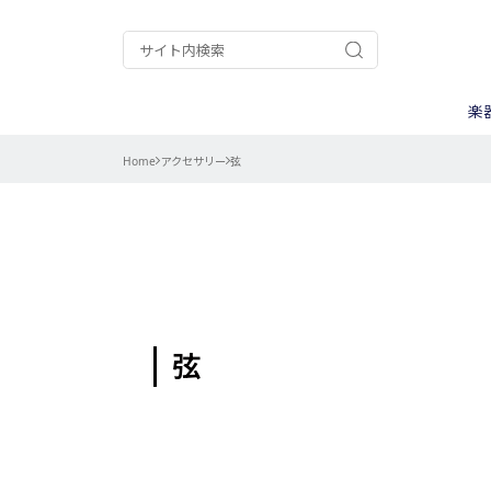
楽
Home
アクセサリー
弦
ギター/ベース
A.A.A.
ケース
ウクレレ
ALPHA
ピックアップ
ナット/サド
電装パーツ
用途別
パーカッション
Chateau
弦
楽器キット
CTS
ストラップ
調整/メンテ
コントロール
カテゴリー別
Gold Star
goldo
ネック周辺パ
測る
ISLANDER
Kanile’a
その他楽器用
削る
My Mute
PURE TONE
作業別
曲げる
エレキギター
弦
TINY BASS
TRICK
楽器別
バンジョー用