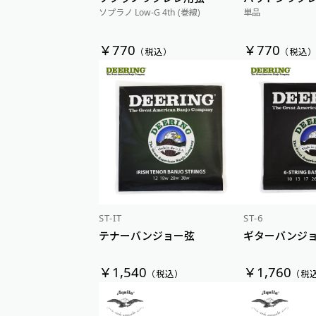
ソプラノ Low-G 4th (巻線)
単品
￥770
￥770
（税込）
（税込
ST-IT
ST-6
テナーバンジョー弦
ギターバンジ
￥1,540
￥1,760
（税込）
（税