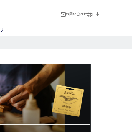
お問い合わせ
日本
日本
リー
International
ス
スト
木工全般
ハードウェア
民族楽器
BON!
ピック
NBERG
ブリッジ/トレモロ
Flight
ナット/サドル
HUBER
切る
a
Magneto
穴をあける
The Loar
マンドリン用パーツ