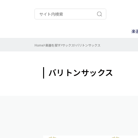
楽
Home
楽器を探す
サックス
バリトンサックス
ギター/ベース
A.A.A.
ケース
ウクレレ
ALPHA
ピックアップ
ナット/サド
電装パーツ
用途別
パーカッション
Chateau
弦
楽器キット
CTS
ストラップ
調整/メンテ
コントロール
カテゴリー別
Gold Star
goldo
ネック周辺パ
バリトンサックス
測る
ISLANDER
Kanile’a
その他楽器用
削る
My Mute
PURE TONE
作業別
曲げる
エレキギター
TINY BASS
TRICK
楽器別
バンジョー用