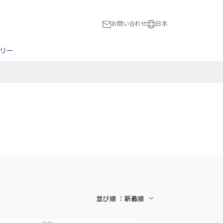
お問い合わせ
日本
日本
リー
International
ス
スト
木工全般
ハードウェア
民族楽器
BON!
ピック
NBERG
ブリッジ/トレモロ
Flight
ナット/サドル
HUBER
切る
a
Magneto
穴をあける
The Loar
マンドリン用パーツ
並び順 ：
新着順
アルファベット順