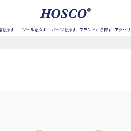
器を探す
ツールを探す
パーツを探す
ブランドから探す
アクセサ
ル周り
バンジョー
Aquila
アンプ
ネック周り
テールピース
マンドリン
BIG ISLAND
メンテナンス
フレット周り
ペグ
サック
Blanton
カポタ
ナンス
ノブ
DEERING
バンジョーアクセサリー
その他ツール
スイッチノブ
DOUBLE
その他アクセサリー
ピックガード
DUESE
ーツ
GOTOH
ボディ/ネック
HAPI
ピックアップ周辺パーツ
HOSCO
接着する
締める/緩める
パーツ
Kenny G
Kentucky
Lahain
掘る
叩く
Real Sun
SCUD
SYOS
用パーツ
アコースティックギタ
ベース用パーツ
Waltons
Zero Glide
ー/クラシックギター用
パーツ
パーツ
その他楽器用パーツ