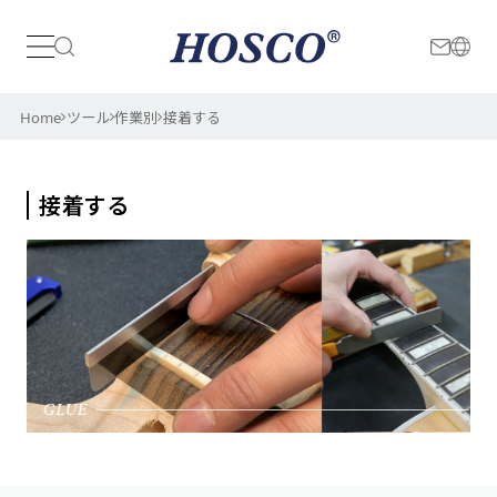
日本
International
Home
ツール
作業別
接着する
接着する