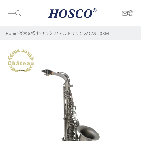
日本
International
Home
楽器を探す
サックス
アルトサックス
CAS-50BM