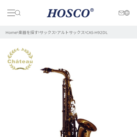
日本
International
Home
楽器を探す
サックス
アルトサックス
CAS-H92DL