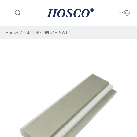
日本
International
Home
ツール
作業別
削る
H-NWT2