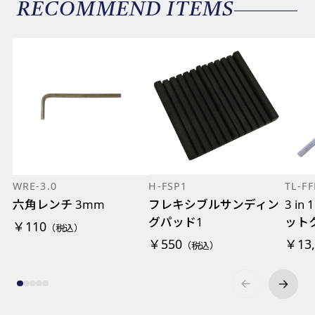
RECOMMEND ITEMS
WRE-3.0
H-FSP1
TL-F
六角レンチ 3mm
フレキシブルサンディン
3 i
グパッド1
ット
￥110
（税込）
￥550
￥13,
（税込）