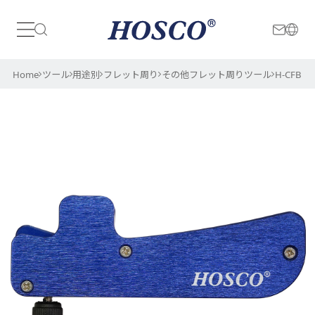
日本
International
Home
ツール
用途別
フレット周り
その他フレット周りツール
H-CFB