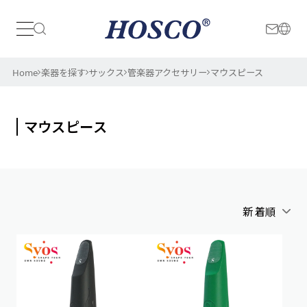
日本
International
Home
楽器を探す
サックス
管楽器アクセサリー
マウスピース
マウスピース
新着順
アルファベット順
新着順
価格が安い順