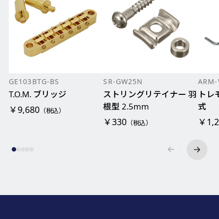
GE103BTG-BS
SR-GW25N
ARM-
T.O.M. ブリッジ
ストリングリテイナー 羽
トレモ
根型 2.5mm
式
￥9,680
（税込）
￥330
￥1,2
（税込）