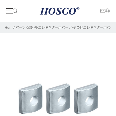
日本
International
Home
パーツ
楽器別
エレキギター用パーツ
その他エレキギター用パー