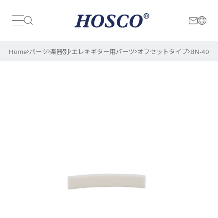
日本
International
Home
パーツ
楽器別
エレキギター用パーツ
オフセットタイプ
BN-401