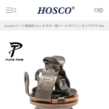
日本
International
Home
パーツ
楽器別
エレキギター用パーツ
ギブソンタイプ
PTT1BN