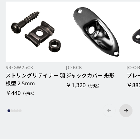
SR-GW25CK
JC-BCK
JC-O
ストリングリテイナー 羽
ジャックカバー 舟形
プレ
根型 2.5mm
￥1,320
￥88
（税込）
￥440
（税込）