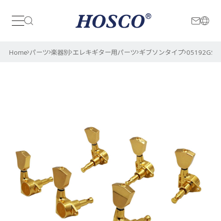
日本
International
Home
パーツ
楽器別
エレキギター用パーツ
ギブソンタイプ
05192GS