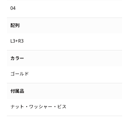
04
配列
L3+R3
カラー
ゴールド
付属品
ナット・ワッシャー・ビス