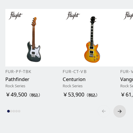
FUR-PF-TBK
FUR-CT-VB
FUR-
Pathfinder
Centurion
Vang
Rock Series
Rock Series
Rock Se
￥49,500
￥53,900
￥61,
（税込）
（税込）