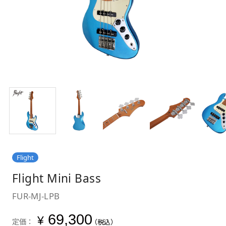
Flight
Flight Mini Bass
FUR-MJ-LPB
69,300
¥
定価：
（税込）