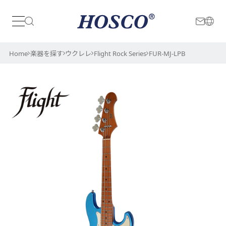
日本
International
Home
楽器を探す
ウクレレ
Flight Rock Series
FUR-MJ-LPB