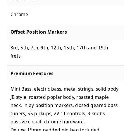
Chrome
Offset Position Markers
3rd, 5th, 7th, 9th, 12th, 15th, 17th and 19th
frets.
Premium Features
Mini Bass, electric bass, metal strings, solid body,
JB style, roasted poplar body, roasted maple
neck, inlay position markers, closed geared bass
tuners, SS pickups, 2V 1T controls, 3 knobs,
passive circuit, chrome hardware.
Deluxe 15mm padded gig bag included.