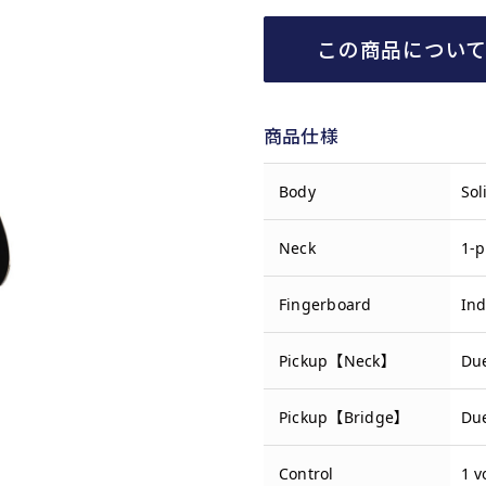
この商品につい
商品仕様
Body
Sol
Neck
1-p
Fingerboard
In
Pickup【Neck】
Due
Pickup【Bridge】
Due
Control
1 v