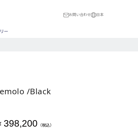
お問い合わせ
日本
日本
リー
International
ス
スト
木工全般
ハードウェア
民族楽器
BON!
ピック
NBERG
ブリッジ/トレモロ
Flight
ナット/サドル
HUBER
切る
a
Magneto
remolo /Black
穴をあける
The Loar
マンドリン用パーツ
398,200
¥
（税込）