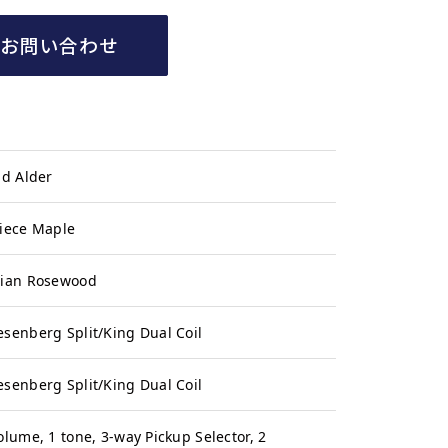
てお問い合わせ
id Alder
iece Maple
dian Rosewood
senberg Split/King Dual Coil
senberg Split/King Dual Coil
olume, 1 tone, 3-way Pickup Selector, 2