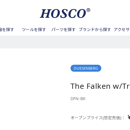
器を探す
ツールを探す
パーツを探す
ブランドから探す
アクセサ
ル周り
バンジョー
Aquila
アンプ
ネック周り
テールピース
マンドリン
BIG ISLAND
メンテナンス
フレット周り
ペグ
サック
Blanton
カポタ
ナンス
ノブ
DEERING
バンジョーアクセサリー
その他ツール
スイッチノブ
DOUBLE
その他アクセサリー
ピックガード
DUESE
ーツ
GOTOH
ボディ/ネック
HAPI
ピックアップ周辺パーツ
HOSCO
DUESENBERG
接着する
締める/緩める
パーツ
Kenny G
Kentucky
Lahain
The Falken w/T
掘る
叩く
Real Sun
SCUD
SYOS
用パーツ
アコースティックギタ
ベース用パーツ
Waltons
Zero Glide
DFN-BK
ー/クラシックギター用
パーツ
パーツ
その他楽器用パーツ
オープンプライス(想定売価)：