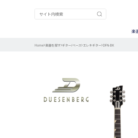
楽
Home
楽器を探す
ギター/ベース
エレキギター
DFN-BK
ギター/ベース
A.A.A.
ケース
ウクレレ
ALPHA
ピックアップ
ナット/サド
電装パーツ
用途別
パーカッション
Chateau
弦
楽器キット
CTS
ストラップ
調整/メンテ
コントロール
カテゴリー別
Gold Star
goldo
ネック周辺パ
測る
ISLANDER
Kanile’a
その他楽器用
削る
My Mute
PURE TONE
作業別
曲げる
エレキギター
TINY BASS
TRICK
楽器別
バンジョー用