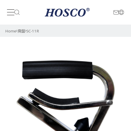
日本
International
Home
廃盤
SC-11R