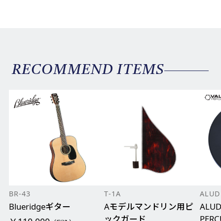
RECOMMEND ITEMS
BR-43
T-1A
ALUD
Blueridgeギター
Aモデルマンドリン用ピ
ALUD
ックガード
PERC