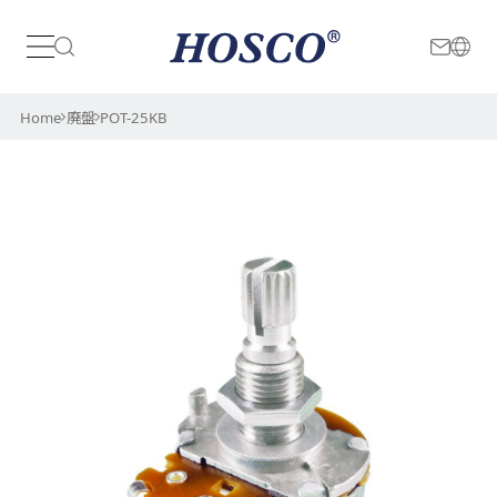
日本
International
Home
廃盤
POT-25KB