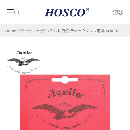
日本
International
Home
アクセサリー
弦
ウクレレ用弦
テナーウクレレ用弦
AQR-TR