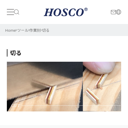
対象
日本
International
Home
ツール
作業別
切る
フレット
切る
ナット
指板
木工全般
その他