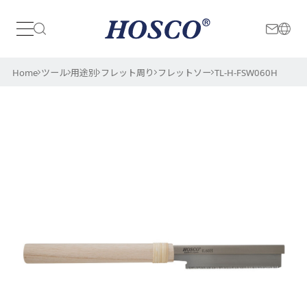
日本
International
Home
ツール
用途別
フレット周り
フレットソー
TL-H-FSW060H