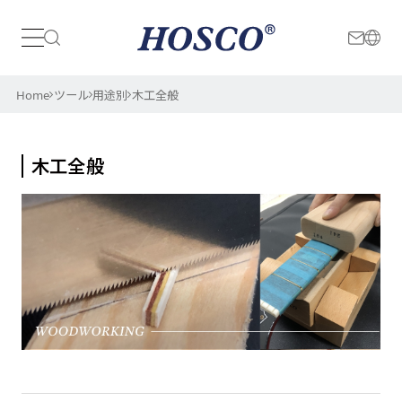
日本
International
Home
ツール
用途別
木工全般
木工全般