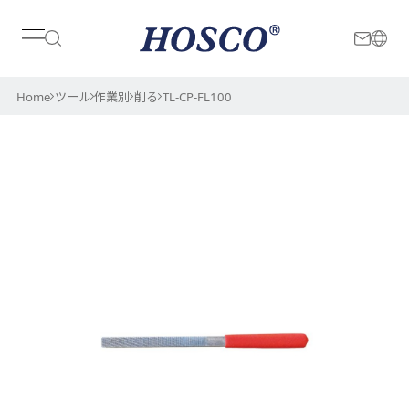
日本
International
Home
ツール
作業別
削る
TL-CP-FL100