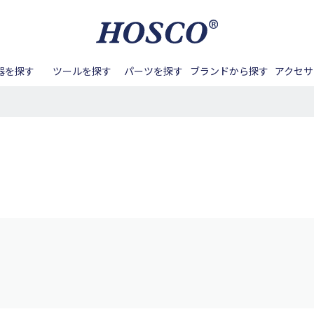
器を探す
ツールを探す
パーツを探す
ブランドから探す
アクセサ
ル周り
バンジョー
Aquila
アンプ
ネック周り
テールピース
マンドリン
BIG ISLAND
メンテナンス
フレット周り
ペグ
サック
Blanton
カポタ
ナンス
ノブ
DEERING
バンジョーアクセサリー
その他ツール
スイッチノブ
DOUBLE
その他アクセサリー
ピックガード
DUESE
ーツ
GOTOH
ボディ/ネック
HAPI
ピックアップ周辺パーツ
HOSCO
接着する
締める/緩める
パーツ
Kenny G
Kentucky
Lahain
掘る
叩く
Real Sun
SCUD
SYOS
用パーツ
アコースティックギタ
ベース用パーツ
Waltons
Zero Glide
ー/クラシックギター用
パーツ
パーツ
その他楽器用パーツ