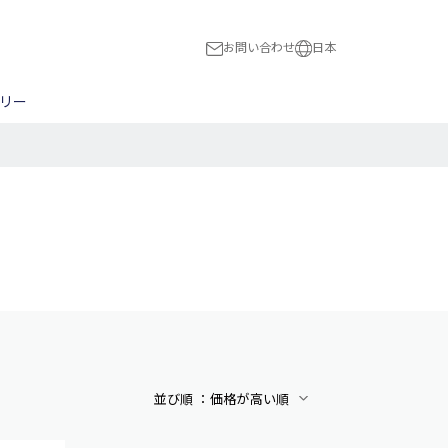
お問い合わせ
日本
日本
リー
International
ス
スト
木工全般
ハードウェア
民族楽器
BON!
ピック
NBERG
ブリッジ/トレモロ
Flight
ナット/サドル
HUBER
切る
a
Magneto
穴をあける
The Loar
マンドリン用パーツ
並び順 ：
価格が高い順
アルファベット順