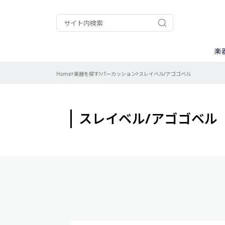
楽
Home
楽器を探す
パーカッション
スレイベル/アゴゴベル
ギター/ベース
A.A.A.
ケース
ウクレレ
ALPHA
ピックアップ
ナット/サド
電装パーツ
用途別
パーカッション
Chateau
弦
楽器キット
CTS
ストラップ
調整/メンテ
コントロール
カテゴリー別
Gold Star
goldo
ネック周辺パ
スレイベル/アゴゴベル
測る
ISLANDER
Kanile’a
その他楽器用
削る
My Mute
PURE TONE
作業別
曲げる
エレキギター
TINY BASS
TRICK
楽器別
バンジョー用