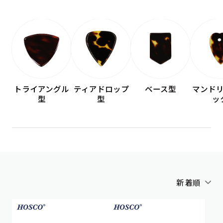
トライアングル
ティアドロップ
ベース型
マンド
型
型
ッ
新着順
アルファベット順