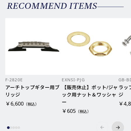
RECOMMEND ITEMS
F-2820E
EXNSI-PJG
GB-B
アーチトップギター用ブ
【販売休止】ポット/ジャ
ラッ
リッジ
ック用ナット＆ワッシャ
ジ
ー
￥6,600
￥4,8
（税込）
￥605
（税込）