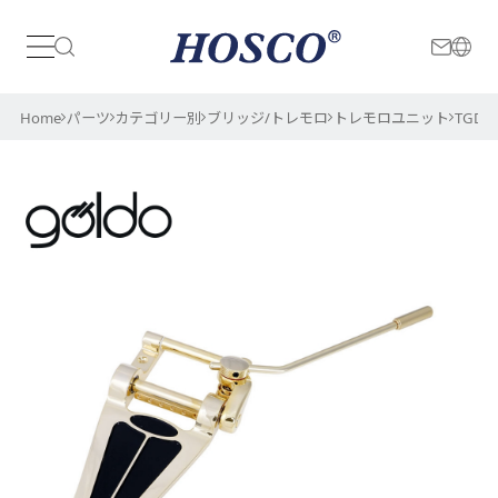
日本
International
Home
パーツ
カテゴリー別
ブリッジ/トレモロ
トレモロユニット
TGD7