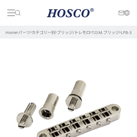
日本
International
Home
パーツ
カテゴリー別
ブリッジ/トレモロ
T.O.M.ブリッジ
LPB-3TN