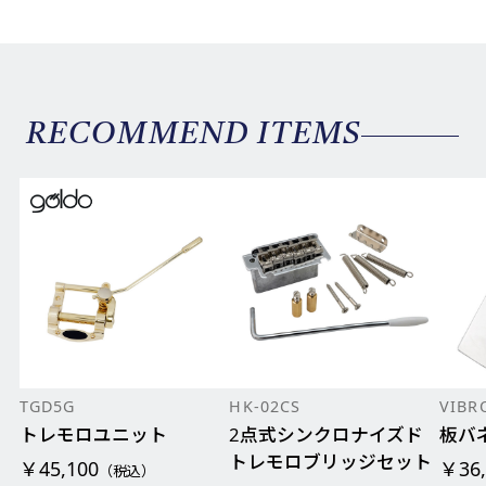
RECOMMEND ITEMS
TGD5G
HK-02CS
VIBR
トレモロユニット
2点式シンクロナイズド
板バ
トレモロブリッジセット
￥45,100
￥36,
（税込）