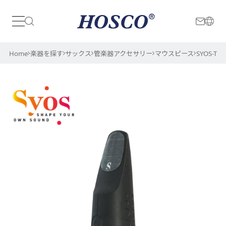
日本
International
Home
楽器を探す
サックス
管楽器アクセサリー
マウスピース
SYOS-TS-