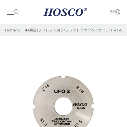
日本
International
Home
ツール
用途別
フレット周り
フレットクラウンファイル
H-FF-UF