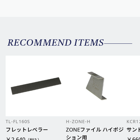
RECOMMEND ITEMS
TL-FL160S
H-ZONE-H
KCR1
フレットレベラー
ZONEファイル ハイポジ
サン
ション用
￥2,640
￥66