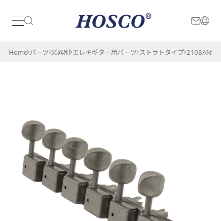
日本
International
Home
パーツ
楽器別
エレキギター用パーツ
ストラトタイプ
2103ANS