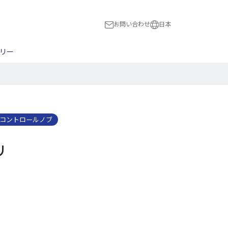
お問い合わせ
日本
日本
リー
International
ス
スト
木工全般
ハードウェア
民族楽器
BON!
ピック
NBERG
ブリッジ/トレモロ
Flight
ナット/サドル
HUBER
コントロールノブ
切る
a
Magneto
リ
穴をあける
The Loar
マンドリン用パーツ