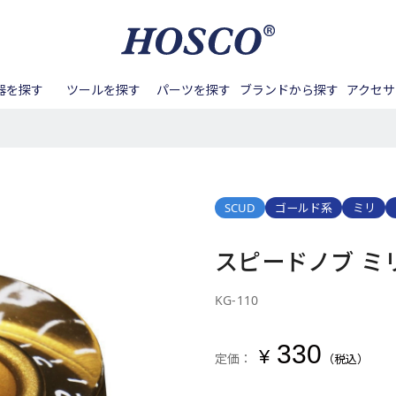
器を探す
ツールを探す
パーツを探す
ブランドから探す
アクセサ
ル周り
バンジョー
Aquila
アンプ
ネック周り
テールピース
マンドリン
BIG ISLAND
メンテナンス
フレット周り
ペグ
サック
Blanton
カポタ
ナンス
ノブ
DEERING
バンジョーアクセサリー
その他ツール
スイッチノブ
DOUBLE
その他アクセサリー
ピックガード
DUESE
ーツ
GOTOH
ボディ/ネック
HAPI
ピックアップ周辺パーツ
HOSCO
SCUD
ゴールド系
ミリ
接着する
締める/緩める
パーツ
Kenny G
Kentucky
Lahain
スピードノブ ミ
掘る
叩く
Real Sun
SCUD
SYOS
用パーツ
アコースティックギタ
ベース用パーツ
Waltons
Zero Glide
KG-110
ー/クラシックギター用
パーツ
330
パーツ
その他楽器用パーツ
¥
定価：
（税込）