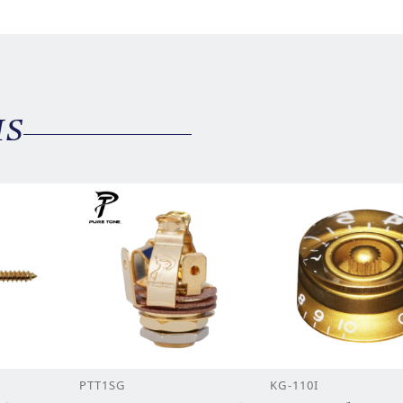
MS
PTT1SG
KG-110I