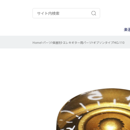
楽
Home
パーツ
楽器別
エレキギター用パーツ
ギブソンタイプ
KG-110
ギター/ベース
A.A.A.
ケース
ウクレレ
ALPHA
ピックアップ
ナット/サド
電装パーツ
用途別
パーカッション
Chateau
弦
楽器キット
CTS
ストラップ
調整/メンテ
コントロール
カテゴリー別
Gold Star
goldo
ネック周辺パ
測る
ISLANDER
Kanile’a
その他楽器用
削る
My Mute
PURE TONE
作業別
曲げる
エレキギター
TINY BASS
TRICK
楽器別
バンジョー用