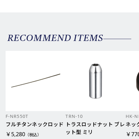
RECOMMEND ITEMS
F-NR550T
TRN-10
HK-N
フルチタンネックロッド
トラスロッドナット ブレ
ネッ
ット型 ミリ
￥5,280
￥77
（税込）