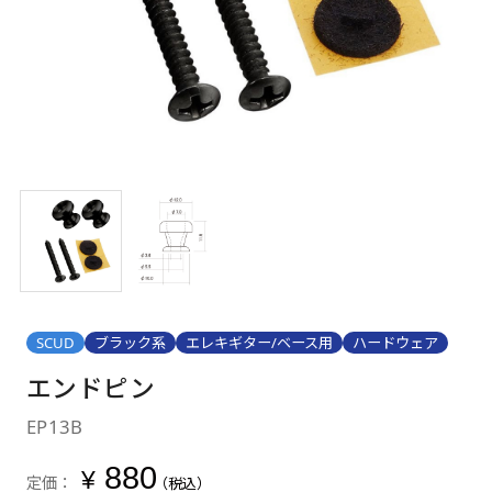
SCUD
ブラック系
エレキギター/ベース用
ハードウェア
エンドピン
EP13B
880
¥
定価：
（税込）