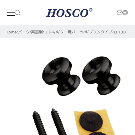
日本
International
Home
パーツ
楽器別
エレキギター用パーツ
ギブソンタイプ
EP13B