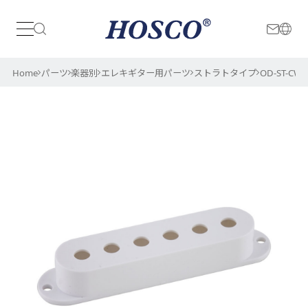
日本
International
Home
パーツ
楽器別
エレキギター用パーツ
ストラトタイプ
OD-ST-CW