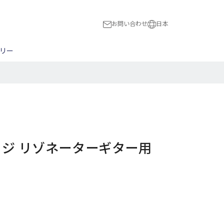
お問い合わせ
日本
日本
リー
International
ス
スト
木工全般
ハードウェア
民族楽器
BON!
ピック
NBERG
ブリッジ/トレモロ
Flight
ナット/サドル
HUBER
切る
a
Magneto
ジ リゾネーターギター用
穴をあける
The Loar
マンドリン用パーツ