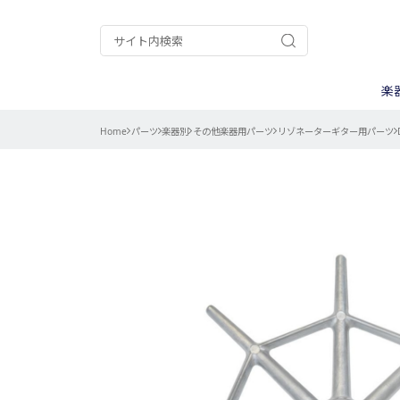
楽
Home
パーツ
楽器別
その他楽器用パーツ
リゾネーターギター用パーツ
ギター/ベース
A.A.A.
ケース
ウクレレ
ALPHA
ピックアップ
ナット/サド
電装パーツ
用途別
パーカッション
Chateau
弦
楽器キット
CTS
ストラップ
調整/メンテ
コントロール
カテゴリー別
Gold Star
goldo
ネック周辺パ
測る
ISLANDER
Kanile’a
その他楽器用
削る
My Mute
PURE TONE
作業別
曲げる
エレキギター
TINY BASS
TRICK
楽器別
バンジョー用