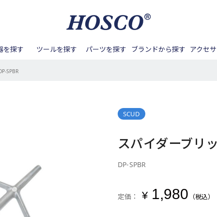
器を探す
ツールを探す
パーツを探す
ブランドから探す
アクセサ
DP-SPBR
ル周り
バンジョー
Aquila
アンプ
ネック周り
テールピース
マンドリン
BIG ISLAND
メンテナンス
フレット周り
ペグ
サック
Blanton
カポタ
ナンス
ノブ
DEERING
バンジョーアクセサリー
その他ツール
スイッチノブ
DOUBLE
その他アクセサリー
ピックガード
DUESE
ーツ
GOTOH
ボディ/ネック
HAPI
ピックアップ周辺パーツ
HOSCO
SCUD
接着する
締める/緩める
パーツ
Kenny G
Kentucky
Lahain
スパイダーブリッ
掘る
叩く
Real Sun
SCUD
SYOS
用パーツ
アコースティックギタ
ベース用パーツ
Waltons
Zero Glide
DP-SPBR
ー/クラシックギター用
パーツ
1,980
パーツ
その他楽器用パーツ
¥
定価：
（税込）