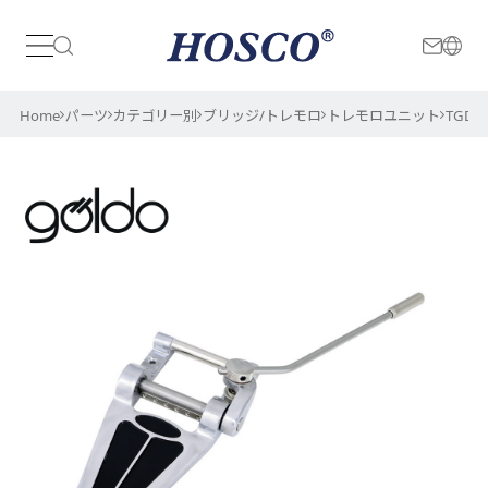
日本
International
Home
パーツ
カテゴリー別
ブリッジ/トレモロ
トレモロユニット
TGD7