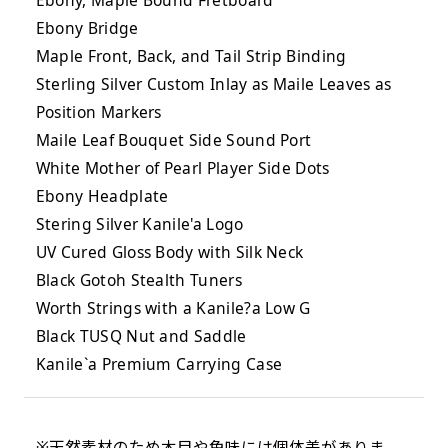
Ebony, Maple Bound Fretboard
Ebony Bridge
Maple Front, Back, and Tail Strip Binding
Sterling Silver Custom Inlay as Maile Leaves as
Position Markers
Maile Leaf Bouquet Side Sound Port
White Mother of Pearl Player Side Dots
Ebony Headplate
Stering Silver Kanile'a Logo
UV Cured Gloss Body with Silk Neck
Black Gotoh Stealth Tuners
Worth Strings with a Kanile?a Low G
Black TUSQ Nut and Saddle
Kanile`a Premium Carrying Case
※天然素材のため木目や色味には個体差がありま