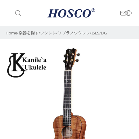
日本
International
Home
楽器を探す
ウクレレ
ソプラノウクレレ
ISLS/DG