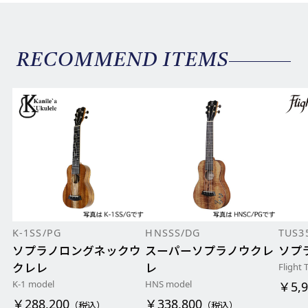
RECOMMEND ITEMS
K-1SS/PG
HNSSS/DG
TUS3
ソプラノロングネックウ
スーパーソプラノウクレ
ソプ
クレレ
レ
Flight 
K-1 model
HNS model
￥5,9
￥288,200
￥338,800
（税込）
（税込）