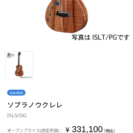
Kanile’a
ソプラノウクレレ
ISLS/DG
331,100
¥
オープンプライス(想定売価)：
（税込）