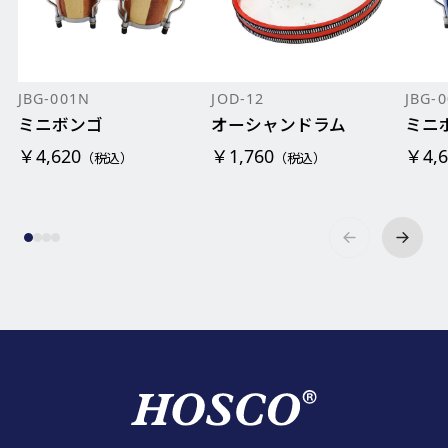
JBG-001N
JOD-12
JBG-
ミニボンゴ
オーシャンドラム
ミニ
￥4,620
￥1,760
￥4,6
（税込）
（税込）