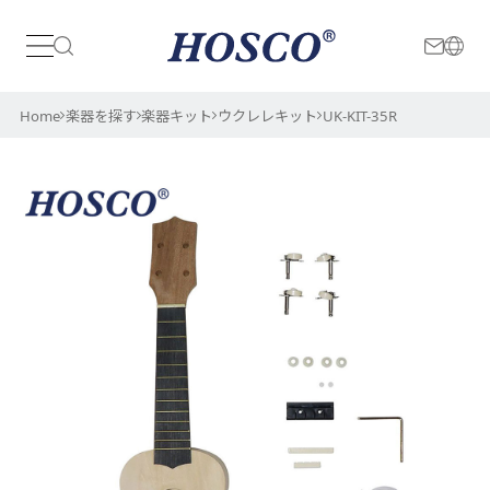
日本
International
Home
楽器を探す
楽器キット
ウクレレキット
UK-KIT-35R