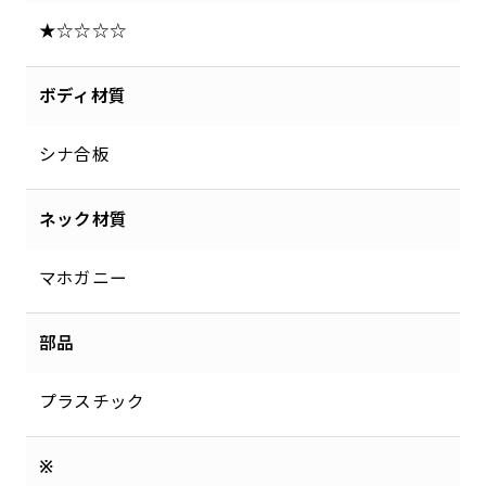
★☆☆☆☆
ボディ材質
シナ合板
ネック材質
マホガニー
部品
プラスチック
※