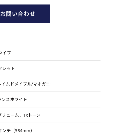
てお問い合わせ
Bタイプ
2フレット
レイムドメイプル/マホガニー
ランスホワイト
xボリューム、1xトーン
インチ（584mm）