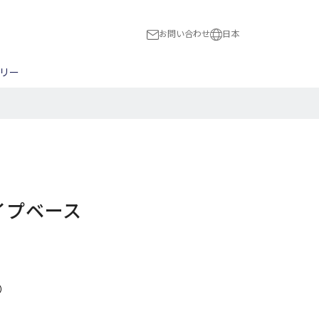
お問い合わせ
日本
日本
リー
International
ス
スト
木工全般
ハードウェア
民族楽器
BON!
ピック
NBERG
ブリッジ/トレモロ
Flight
ナット/サドル
HUBER
切る
a
Magneto
Bタイプベース
穴をあける
The Loar
マンドリン用パーツ
）