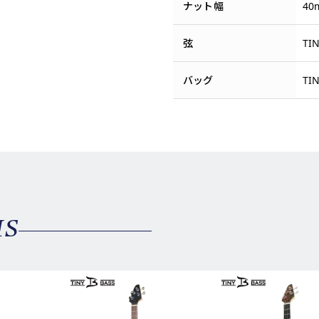
ナット幅
40
弦
TI
バッグ
TI
MS