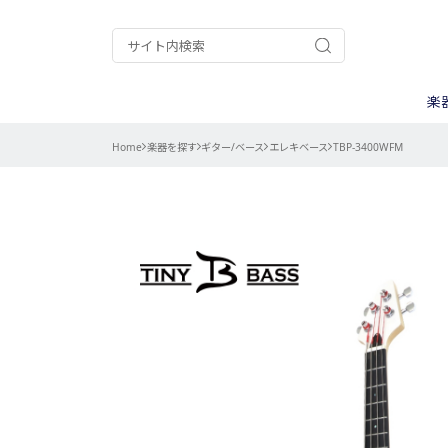
楽
Home
楽器を探す
ギター/ベース
エレキベース
TBP-3400WFM
ギター/ベース
A.A.A.
ケース
ウクレレ
ALPHA
ピックアップ
ナット/サド
電装パーツ
用途別
パーカッション
Chateau
弦
楽器キット
CTS
ストラップ
調整/メンテ
コントロール
カテゴリー別
Gold Star
goldo
ネック周辺パ
測る
ISLANDER
Kanile’a
その他楽器用
削る
My Mute
PURE TONE
作業別
曲げる
エレキギター
TINY BASS
TRICK
楽器別
バンジョー用