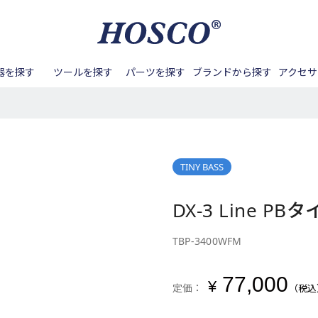
器を探す
ツールを探す
パーツを探す
ブランドから探す
アクセサ
ル周り
バンジョー
Aquila
アンプ
ネック周り
テールピース
マンドリン
BIG ISLAND
メンテナンス
フレット周り
ペグ
サック
Blanton
カポタ
ナンス
ノブ
DEERING
バンジョーアクセサリー
その他ツール
スイッチノブ
DOUBLE
その他アクセサリー
ピックガード
DUESE
ーツ
GOTOH
ボディ/ネック
HAPI
ピックアップ周辺パーツ
HOSCO
TINY BASS
接着する
締める/緩める
パーツ
Kenny G
Kentucky
Lahain
DX-3 Line P
掘る
叩く
Real Sun
SCUD
SYOS
用パーツ
アコースティックギタ
ベース用パーツ
Waltons
Zero Glide
TBP-3400WFM
ー/クラシックギター用
パーツ
77,000
パーツ
その他楽器用パーツ
¥
定価：
（税込