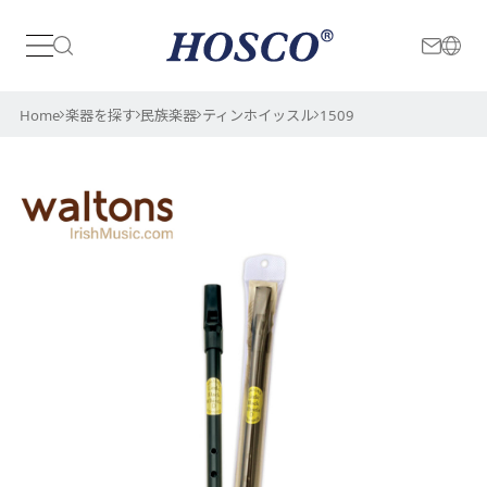
日本
International
Home
楽器を探す
民族楽器
ティンホイッスル
1509