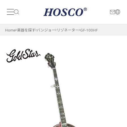
日本
International
Home
楽器を探す
バンジョー
リゾネーター
GF-100HF