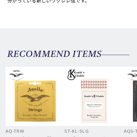
分かっている新しいウクレレ弦です。
RECOMMEND ITEMS
AQ-TRW
ST-KL-SLG
AQS-