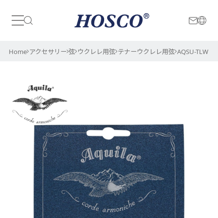
日本
International
Home
アクセサリー
弦
ウクレレ用弦
テナーウクレレ用弦
AQSU-TLW