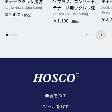
テナーウクレレ用弦
ソプラノ、コンサート、
テナ
テナー共用ウクレレ弦
Aquila New Nylgut String
Aquila 
Series
Kanile'a Exclusive String
￥2,420
（税込）
￥2,2
￥1,100
（税込）
楽器を探す
ツールを探す